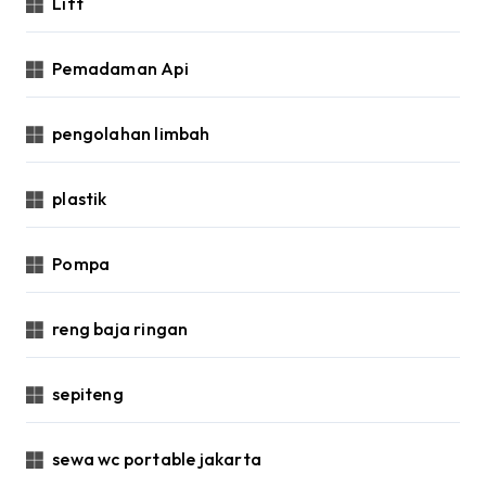
Lift
Pemadaman Api
pengolahan limbah
plastik
Pompa
reng baja ringan
sepiteng
sewa wc portable jakarta