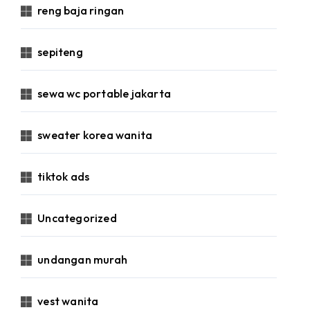
reng baja ringan
sepiteng
sewa wc portable jakarta
sweater korea wanita
tiktok ads
Uncategorized
undangan murah
vest wanita