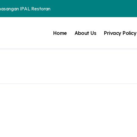
masangan IPAL Restoran
ak Teknologi Yang Digunakan
Home
About Us
Privacy Policy
 Di Tempat Jual Gas Fryer
hi Tarif Ongkos Kirim Paket Termurah di Pasaran
hting System
stik Termurah Sebagai Mitra Bisnis
Kerja dan Beragam Jenisnya
onesia
lent Murah Yang Baik dan Berkualitas
jangkau, Begini Cara Pilihnya!