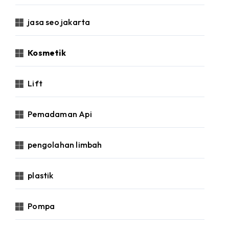
jasa seo jakarta
Kosmetik
Lift
Pemadaman Api
pengolahan limbah
plastik
Pompa