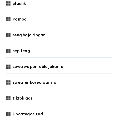
plastik
Pompa
reng baja ringan
sepiteng
sewa wc portable jakarta
sweater korea wanita
tiktok ads
Uncategorized