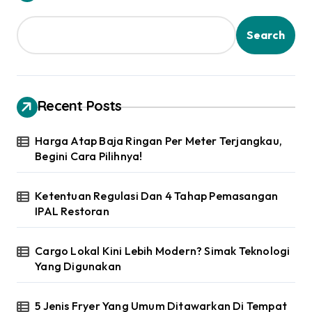
t
s
Search
p
a
g
Recent Posts
i
Harga Atap Baja Ringan Per Meter Terjangkau,
n
Begini Cara Pilihnya!
a
t
Ketentuan Regulasi Dan 4 Tahap Pemasangan
IPAL Restoran
i
o
Cargo Lokal Kini Lebih Modern? Simak Teknologi
n
Yang Digunakan
5 Jenis Fryer Yang Umum Ditawarkan Di Tempat