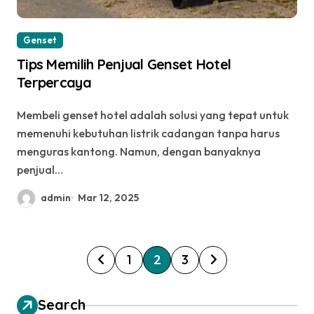
Genset
Tips Memilih Penjual Genset Hotel
Terpercaya
Membeli genset hotel adalah solusi yang tepat untuk
memenuhi kebutuhan listrik cadangan tanpa harus
menguras kantong. Namun, dengan banyaknya
penjual…
admin
Mar 12, 2025
P
1
2
3
o
s
Search