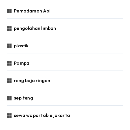
Pemadaman Api
pengolahan limbah
plastik
Pompa
reng baja ringan
sepiteng
sewa wc portable jakarta