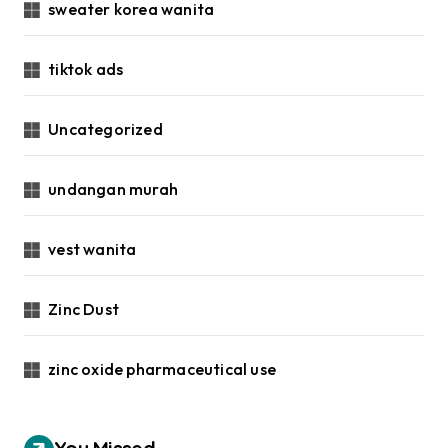
sweater korea wanita
tiktok ads
Uncategorized
undangan murah
vest wanita
Zinc Dust
zinc oxide pharmaceutical use