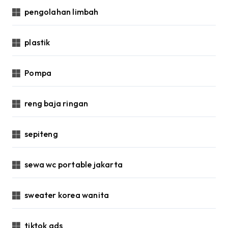
pengolahan limbah
plastik
Pompa
reng baja ringan
sepiteng
sewa wc portable jakarta
sweater korea wanita
tiktok ads