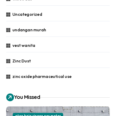
Uncategorized
undangan murah
vest wanita
Zinc Dust
zinc oxide pharmaceutical use
You Missed
atap baja ringan per meter