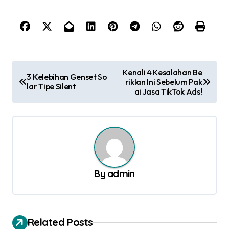
P
Kenali 4 Kesalahan Be
3 Kelebihan Genset So
riklan Ini Sebelum Pak
o
lar Tipe Silent
ai Jasa TikTok Ads!
s
t
n
a
v
By
admin
i
g
a
Related Posts