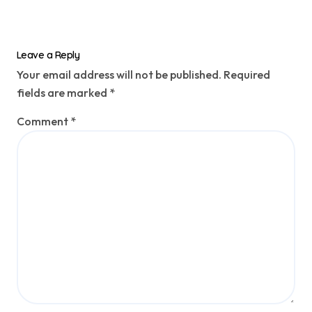
o
n
Leave a Reply
Your email address will not be published.
Required
fields are marked
*
Comment
*