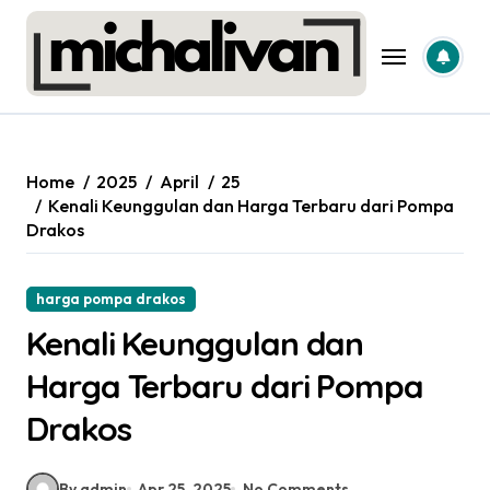
Skip
to
content
Home
2025
April
25
Kenali Keunggulan dan Harga Terbaru dari Pompa
Drakos
harga pompa drakos
Kenali Keunggulan dan
Harga Terbaru dari Pompa
Drakos
By admin
Apr 25, 2025
No Comments