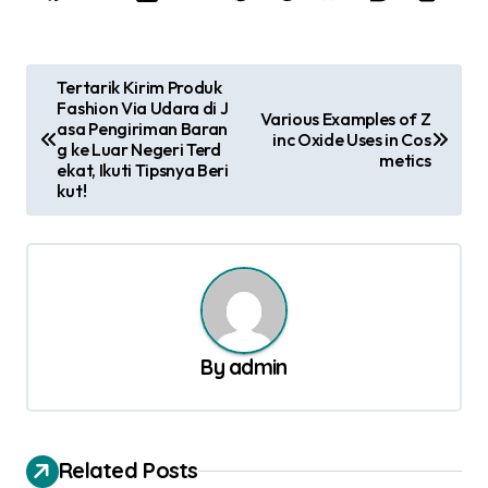
P
Tertarik Kirim Produk
Fashion Via Udara di J
o
Various Examples of Z
asa Pengiriman Baran
inc Oxide Uses in Cos
s
g ke Luar Negeri Terd
metics
ekat, Ikuti Tipsnya Beri
t
kut!
n
a
v
i
g
By
admin
a
t
Related Posts
i