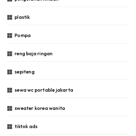
plastik
Pompa
reng baja ringan
sepiteng
sewa wc portable jakarta
sweater korea wanita
tiktok ads